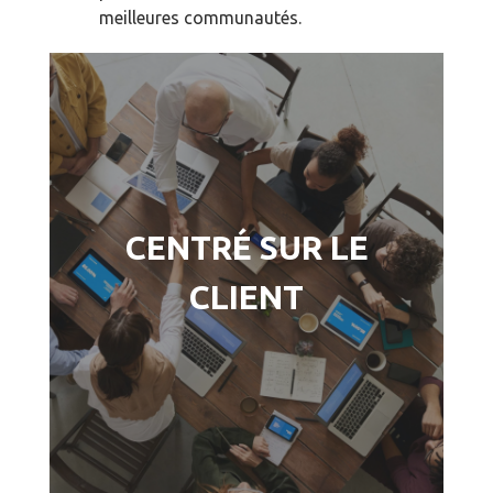
meilleures communautés.
Les compagnies
d'assurance mutuelles
CENTRÉ SUR LE
servent les intérêts des
CLIENT
clients, pas ceux des
actionnaires.