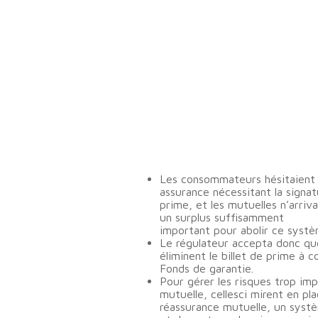
1950 – À AUJOURD’HUI
Les consommateurs hésitaient
assurance nécessitant la signat
prime, et les mutuelles n’arriv
un surplus suffisamment
important pour abolir ce systè
Le régulateur accepta donc qu
éliminent le billet de prime à c
Fonds de garantie.
Pour gérer les risques trop im
mutuelle, cellesci mirent en pla
réassurance mutuelle, un sys