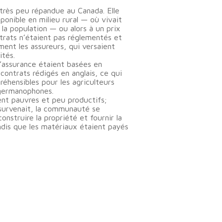
 très peu répandue au Canada. Elle
ponible en milieu rural — où vivait
la population — ou alors à un prix
ntrats n’étaient pas réglementés et
ment les assureurs, qui versaient
ités.
’assurance étaient basées en
 contrats rédigés en anglais, ce qui
réhensibles pour les agriculteurs
germanophones.
ent pauvres et peu productifs;
e survenait, la communauté se
construire la propriété et fournir la
dis que les matériaux étaient payés