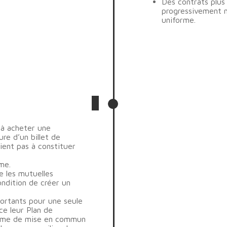
Des contrats plus
progressivement m
uniforme.
 à acheter une
ure d’un billet de
aient pas à constituer
me.
e les mutuelles
ondition de créer un
portants pour une seule
ce leur Plan de
tème de mise en commun