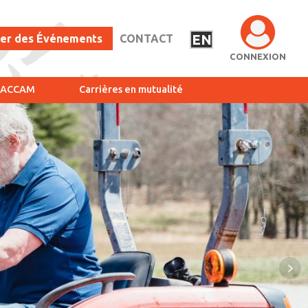
EN
ier des Événements
CONTACT
CONNEXION
l’ACCAM
Carrières en mutualité