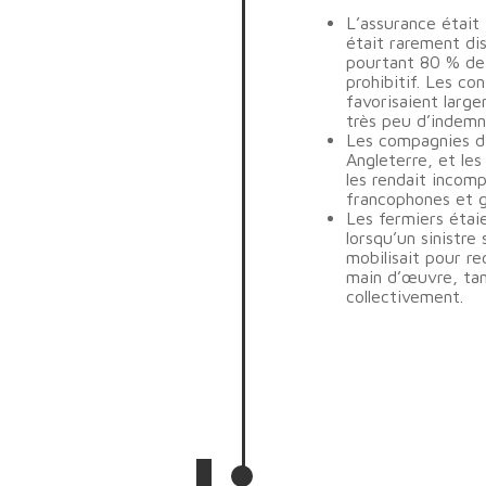
L’assurance était
était rarement dis
pourtant 80 % de 
prohibitif. Les co
favorisaient large
très peu d’indemn
Les compagnies d
Angleterre, et les
les rendait incomp
francophones et 
Les fermiers étai
lorsqu’un sinistr
mobilisait pour re
main d’œuvre, tan
collectivement.
 1900