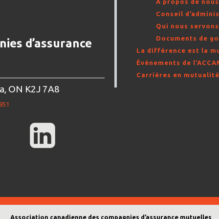
À propos de nou
Conseil d’adminis
Qui nous servon
Documents de g
nies d’assurance
La différence est la m
Événements de l’ACC
Carrières en mutualit
wa, ON K2J 7A8
851
Association canadienne des compagnies d’assurance mutuelles