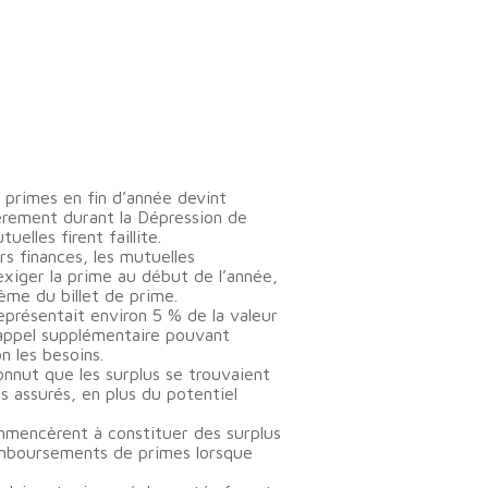
 primes en fin d’année devint
lièrement durant la Dépression de
uelles firent faillite.
urs finances, les mutuelles
iger la prime au début de l’année,
me du billet de prime.
représentait environ 5 % de la valeur
appel supplémentaire pouvant
n les besoins.
onnut que les surplus se trouvaient
s assurés, en plus du potentiel
mencèrent à constituer des surplus
emboursements de primes lorsque