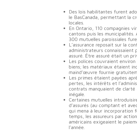
Des lois habilitantes furent ad
le BasCanada, permettant la cr
locales.
En Ontario, 110 compagnies vire
cantons puis les municipalités.
300 mutuelles paroissiales fur
L’assurance reposait sur la conf
administrateurs connaissaient
assuré. Être assuré était un pri
Les polices couvraient environ
biens; les matériaux étaient in
maind’œuvre fournie gratuiteme
Les primes étaient payées aprè
pertes, les intérêts et l’adminis
contrats manquaient de clarté e
inégale.
Certaines mutuelles introduisi
d’assurés (au comptant et avec
qui mena à leur incorporation 
temps, les assureurs par action
américains exigeaient le paie
l’année.