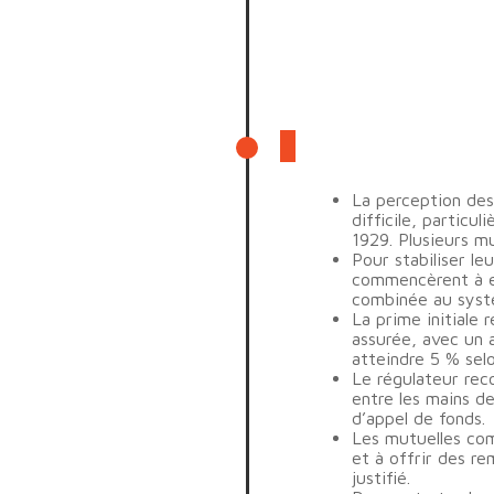
1900 – 1950
La perception des
difficile, particu
1929. Plusieurs mut
Pour stabiliser le
commencèrent à ex
combinée au systè
La prime initiale 
assurée, avec un 
atteindre 5 % selo
Le régulateur rec
entre les mains de
d’appel de fonds.
Les mutuelles com
et à offrir des r
justifié.