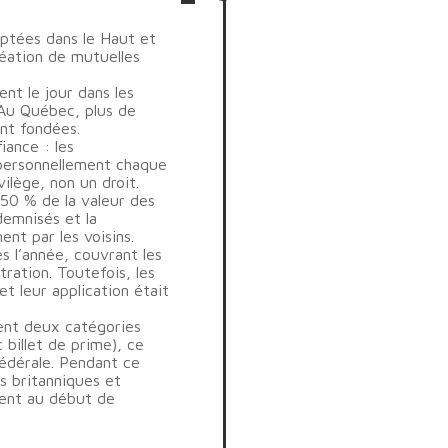
optées dans le Haut et
éation de mutuelles
nt le jour dans les
 Au Québec, plus de
ent fondées.
iance : les
 personnellement chaque
vilège, non un droit.
 50 % de la valeur des
demnisés et la
nt par les voisins.
s l’année, couvrant les
tration. Toutefois, les
t leur application était
rent deux catégories
 billet de prime), ce
fédérale. Pendant ce
s britanniques et
ment au début de